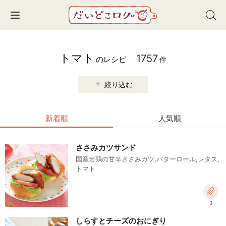
Toggle navigation
トマト
1757
のレシピ
件
絞り込む
新着順
人気順
ささみカツサンド
国産若鶏の甘辛ささみカツ,バターロール,レタス,
トマト
3
しらすとチーズのおにぎり