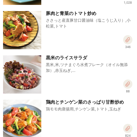
1,028
豚肉と青菜のトマト炒め
ささっと産直豚甘口醤油味（塩こうじ入り）,小
松菜,トマト
346
黒米のライスサラダ
黒米,米,ツナまぐろ水煮フレーク（オイル無添
加）,赤玉ねぎ,…
88
鶏肉とチンゲン菜のさっぱり甘酢炒め
鶏モモ肉唐揚用,チンゲン菜,トマト,玉ねぎ
824