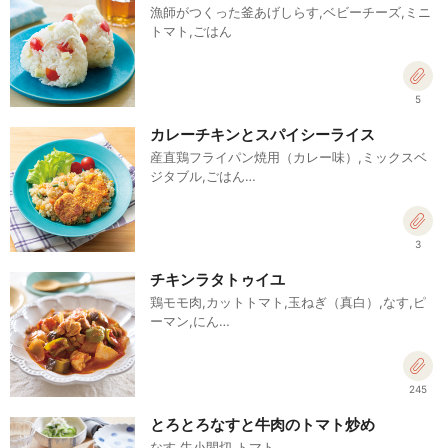
漁師がつくった釜あげしらす,ベビーチーズ,ミニ
トマト,ごはん
5
カレーチキンとスパイシーライス
産直鶏フライパン焼用（カレー味）,ミックスベ
ジタブル,ごはん…
3
チキンラタトゥイユ
鶏モモ肉,カットトマト,玉ねぎ（真白）,なす,ピ
ーマン,にん…
245
とろとろなすと牛肉のトマト炒め
なす,牛小間切,トマト