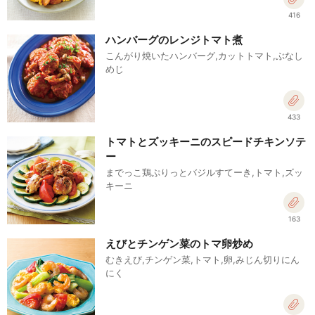
416
ハンバーグのレンジトマト煮
こんがり焼いたハンバーグ,カットトマト,ぶなし
めじ
433
トマトとズッキーニのスピードチキンソテ
ー
までっこ鶏ぷりっとバジルすてーき,トマト,ズッ
キーニ
163
えびとチンゲン菜のトマ卵炒め
むきえび,チンゲン菜,トマト,卵,みじん切りにん
にく