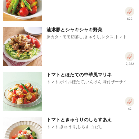
622
油淋豚とシャキシャキ野菜
豚カタ・モモ切落し,きゅうり,レタス,トマト
2,282
トマトとほたての中華風マリネ
トマト,ボイルほたて,いんげん,味付ザーサイ
42
トマトときゅうりのしらすあえ
トマト,きゅうり,しらす,白だし