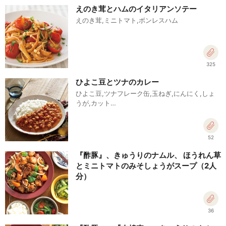
えのき茸とハムのイタリアンソテー
えのき茸,ミニトマト,ボンレスハム
325
ひよこ豆とツナのカレー
ひよこ豆,ツナフレーク缶,玉ねぎ,にんにく,しょ
うが,カット…
52
『酢豚』、きゅうりのナムル、 ほうれん草
とミニトマトのみそしょうがスープ（2人
分）
36