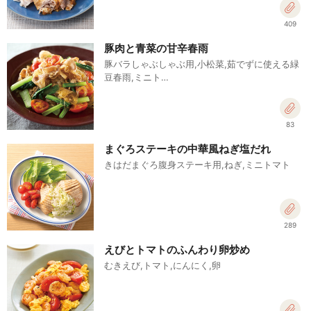
409
豚肉と青菜の甘辛春雨
豚バラしゃぶしゃぶ用,小松菜,茹でずに使える緑
豆春雨,ミニト…
83
まぐろステーキの中華風ねぎ塩だれ
きはだまぐろ腹身ステーキ用,ねぎ,ミニトマト
289
えびとトマトのふんわり卵炒め
むきえび,トマト,にんにく,卵