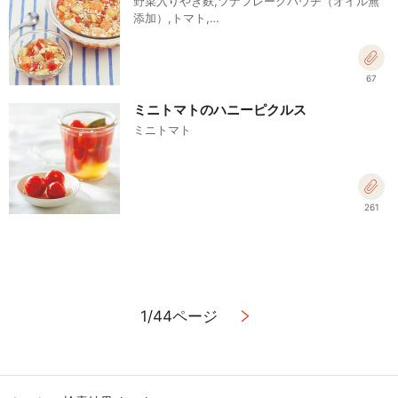
野菜入りやき麩,ツナフレークパウチ（オイル無
添加）,トマト,…
67
ミニトマトのハニーピクルス
ミニトマト
261
1/44ページ