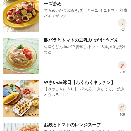
ーズ炒め
するめいかつぼぬき,ズッキーニ,ミニトマト,熟成
パルメザンチ…
497
豚バラとトマトの豆乳ぶっかけうどん
冷凍うどん,豚バラ切落し,トマト,大葉,豆乳,便利
つゆ
230
やさいde縁日【わくわくキッチン】
【冷やしきゅうり】（2人分）,きゅうり,【焼き
とうもろこし】…
109
お麩とトマトのレンジスープ