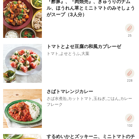
『酢豚』、『肉焼売』、きゅうりのナム
ル、ほうれん草とミニトマトのみそしょう
がスープ（3人分）
25
トマトとよせ豆腐の和風カプレーゼ
トマト,よせとうふ,大葉
228
さばトマレンジカレー
さば水煮缶,カットトマト,玉ねぎ,ごはん,カレー
フレーク
132
するめいかとズッキーニ、ミニトマトのチ