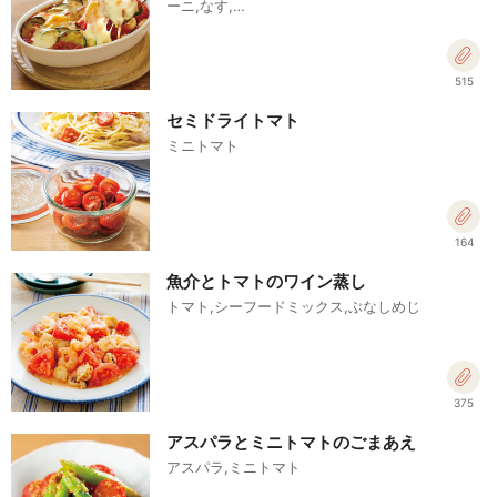
ーニ,なす,…
515
セミドライトマト
ミニトマト
164
魚介とトマトのワイン蒸し
トマト,シーフードミックス,ぶなしめじ
375
アスパラとミニトマトのごまあえ
アスパラ,ミニトマト