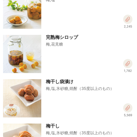
2,245
完熟梅シロップ
梅,花見糖
1,782
梅干し袋漬け
梅,塩,氷砂糖,焼酎（35度以上のもの）
5,569
梅干し
梅,塩,氷砂糖,焼酎（35度以上のもの）