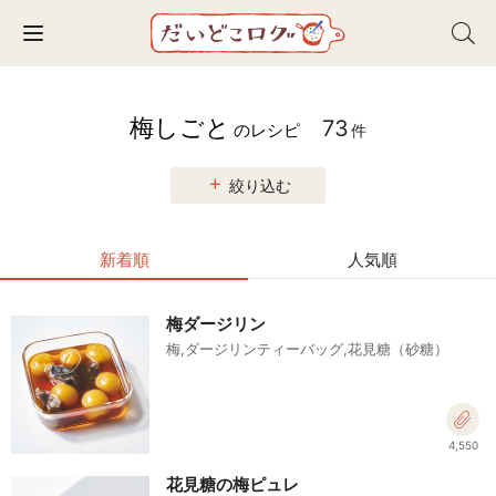
Toggle navigation
梅しごと
73
のレシピ
件
絞り込む
新着順
人気順
梅ダージリン
梅,ダージリンティーバッグ,花見糖（砂糖）
4,550
花見糖の梅ピュレ