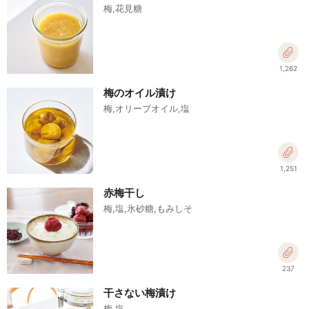
梅,花見糖
1,262
梅のオイル漬け
梅,オリーブオイル,塩
1,251
赤梅干し
梅,塩,氷砂糖,もみしそ
237
干さない梅漬け
梅,塩