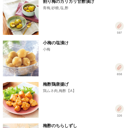
割り梅のカリカリ甘酢漬け
青梅,砂糖,塩,酢
597
小梅の塩漬け
小梅
658
梅酢鶏唐揚げ
鶏ムネ肉,梅酢【A】
326
梅酢のちらしずし