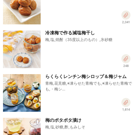
2,041
冷凍梅で作る減塩梅干し
梅,塩,焼酎（35度以上のもの）,氷砂糖
248
らくらくレンチン梅シロップ＆梅ジャム
青梅,花見糖,※凍らせた青梅でも,※凍らせた青梅で
も,・梅シ…
1,614
梅のポタポタ漬け
梅,塩,砂糖,酢,もみしそ