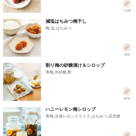
1,226
減塩はちみつ梅干し
梅,塩,はちみつ
503
割り梅の砂糖漬け＆シロップ
青梅,氷砂糖,酢
675
ハニーレモン梅シロップ
青梅,冷凍レモンスライス,はちみつ,花見糖