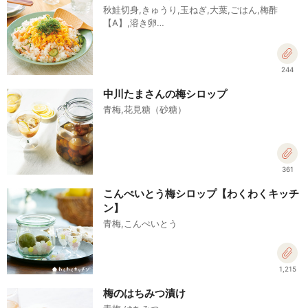
秋鮭切身,きゅうり,玉ねぎ,大葉,ごはん,梅酢
【A】,溶き卵…
244
中川たまさんの梅シロップ
青梅,花見糖（砂糖）
361
こんぺいとう梅シロップ【わくわくキッチ
ン】
青梅,こんぺいとう
1,215
梅のはちみつ漬け