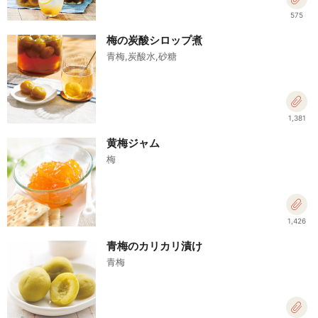
575
梅の炭酸シロップ煮
青梅,炭酸水,砂糖
1,381
黄梅ジャム
梅
1,426
青梅のカリカリ漬け
青梅