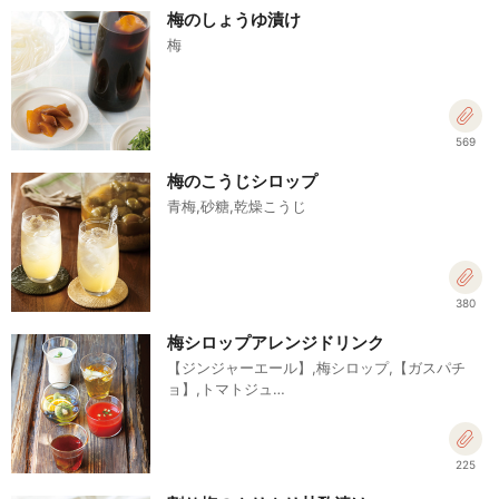
梅のしょうゆ漬け
梅
569
梅のこうじシロップ
青梅,砂糖,乾燥こうじ
380
梅シロップアレンジドリンク
【ジンジャーエール】,梅シロップ,【ガスパチ
ョ】,トマトジュ…
225