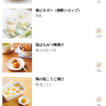
761
梅ビネガー（梅酢シロップ）
青梅
1,257
塩はちみつ梅漬け
梅,はちみつ,塩
492
梅の塩こうじ漬け
梅,塩こうじ
347