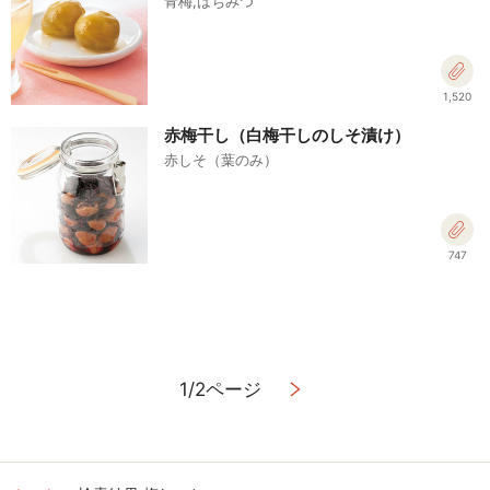
青梅,はちみつ
1,520
赤梅干し（白梅干しのしそ漬け）
赤しそ（葉のみ）
747
1/2ページ