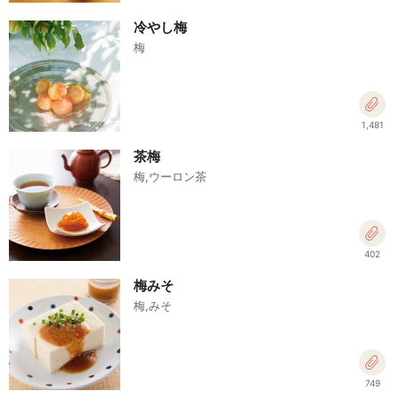
冷やし梅
梅
1,481
茶梅
梅,ウーロン茶
402
梅みそ
梅,みそ
749