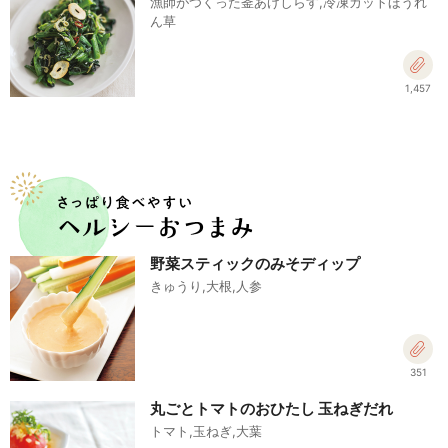
漁師がつくった釜あげしらす,冷凍カットほうれ
ん草
1,457
野菜スティックのみそディップ
きゅうり,大根,人参
351
丸ごとトマトのおひたし 玉ねぎだれ
トマト,玉ねぎ,大葉