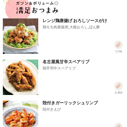
レンジ鶏唐揚げ おろしソースがけ
鶏モモ肉唐揚用,大根おろし,ぽん酢
1,116
名古屋風甘辛スペアリブ
鶏手羽中スペアリブ
2,452
殻付きガーリックシュリンプ
殻付きえび