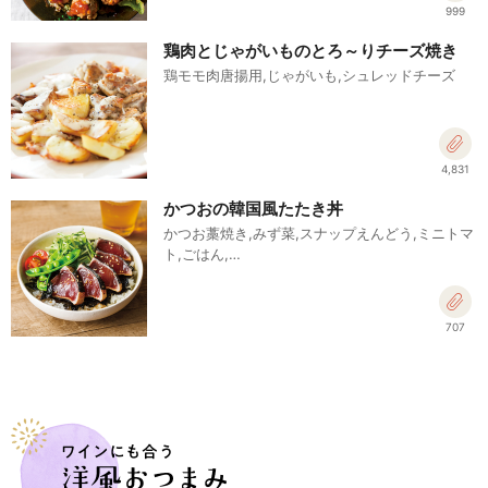
999
鶏肉とじゃがいものとろ～りチーズ焼き
鶏モモ肉唐揚用,じゃがいも,シュレッドチーズ
4,831
かつおの韓国風たたき丼
かつお藁焼き,みず菜,スナップえんどう,ミニトマ
ト,ごはん,…
707