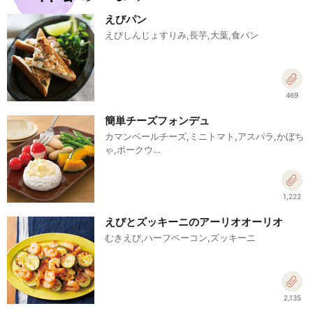
えびパン
えびしんじょすりみ,長芋,大葉,食パン
469
簡単チーズフォンデュ
カマンベールチーズ,ミニトマト,アスパラ,かぼち
ゃ,ポークウ…
1,222
えびとズッキーニのアーリオオーリオ
むきえび,ハーフベーコン,ズッキーニ
2,135