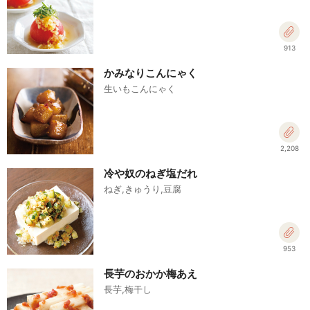
913
かみなりこんにゃく
生いもこんにゃく
2,208
冷や奴のねぎ塩だれ
ねぎ,きゅうり,豆腐
953
長芋のおかか梅あえ
長芋,梅干し