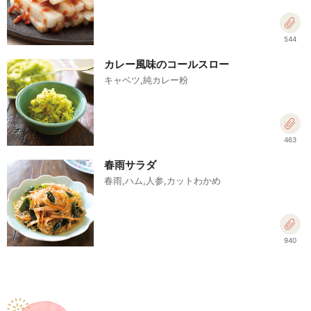
544
カレー風味のコールスロー
キャベツ,純カレー粉
463
春雨サラダ
春雨,ハム,人参,カットわかめ
940