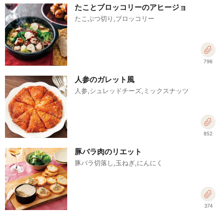
たことブロッコリーのアヒージョ
たこぶつ切り,ブロッコリー
796
人参のガレット風
人参,シュレッドチーズ,ミックスナッツ
852
豚バラ肉のリエット
豚バラ切落し,玉ねぎ,にんにく
374