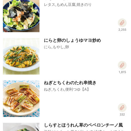
レタス,もめん豆腐,焼きのり
2,255
にらと卵のしょうゆマヨ炒め
にら,もやし,卵
1,815
ねぎとちくわのたれ串焼き
ねぎ,ちくわ,便利つゆ【A】
332
しらすとほうれん草のペペロンチーノ風