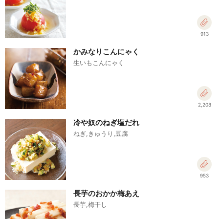
913
かみなりこんにゃく
生いもこんにゃく
2,208
冷や奴のねぎ塩だれ
ねぎ,きゅうり,豆腐
953
長芋のおかか梅あえ
長芋,梅干し