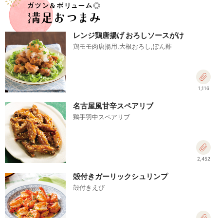
レンジ鶏唐揚げ おろしソースがけ
鶏モモ肉唐揚用,大根おろし,ぽん酢
1,116
名古屋風甘辛スペアリブ
鶏手羽中スペアリブ
2,452
殻付きガーリックシュリンプ
殻付きえび