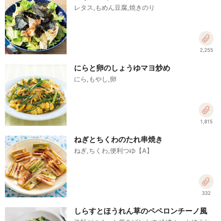
レタス,もめん豆腐,焼きのり
2,255
にらと卵のしょうゆマヨ炒め
にら,もやし,卵
1,815
ねぎとちくわのたれ串焼き
ねぎ,ちくわ,便利つゆ【A】
332
しらすとほうれん草のペペロンチーノ風