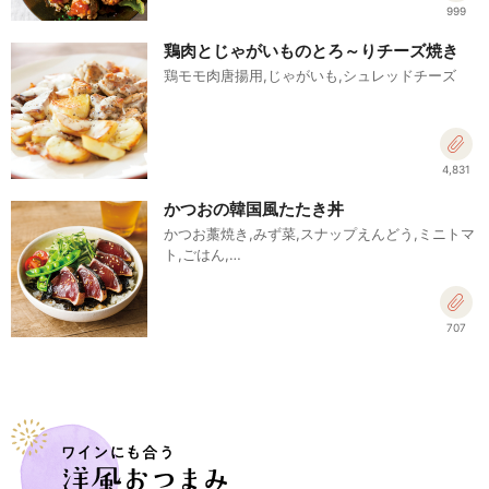
999
鶏肉とじゃがいものとろ～りチーズ焼き
鶏モモ肉唐揚用,じゃがいも,シュレッドチーズ
4,831
かつおの韓国風たたき丼
かつお藁焼き,みず菜,スナップえんどう,ミニトマ
ト,ごはん,…
707