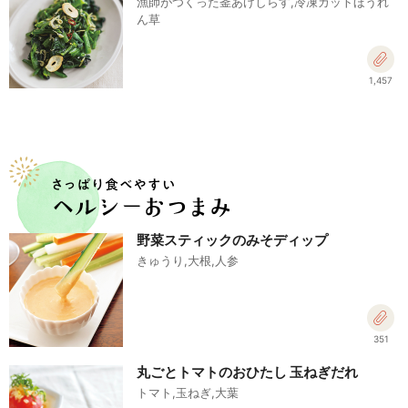
漁師がつくった釜あげしらす,冷凍カットほうれ
ん草
1,457
野菜スティックのみそディップ
きゅうり,大根,人参
351
丸ごとトマトのおひたし 玉ねぎだれ
トマト,玉ねぎ,大葉