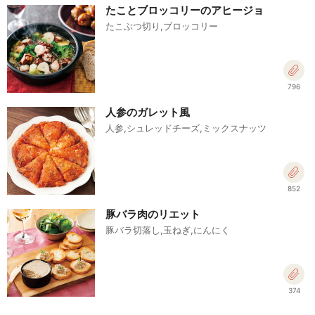
たことブロッコリーのアヒージョ
たこぶつ切り,ブロッコリー
796
人参のガレット風
人参,シュレッドチーズ,ミックスナッツ
852
豚バラ肉のリエット
豚バラ切落し,玉ねぎ,にんにく
374