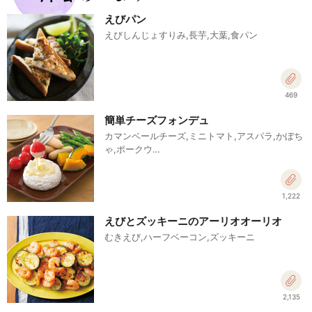
えびパン
えびしんじょすりみ,長芋,大葉,食パン
469
簡単チーズフォンデュ
カマンベールチーズ,ミニトマト,アスパラ,かぼち
ゃ,ポークウ…
1,222
えびとズッキーニのアーリオオーリオ
むきえび,ハーフベーコン,ズッキーニ
2,135