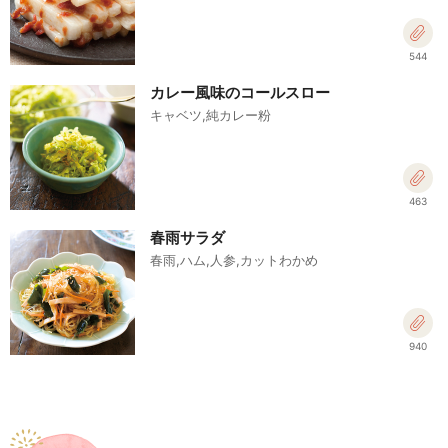
544
カレー風味のコールスロー
キャベツ,純カレー粉
463
春雨サラダ
春雨,ハム,人参,カットわかめ
940