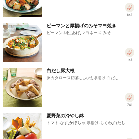
847
ピーマンと厚揚げのみそマヨ焼き
ピーマン,絹生あげ,マヨネーズ,みそ
145
白だし豚大根
豚カタロース切落し,大根,厚揚げ,白だし
701
夏野菜の冷やし鉢
トマト,なす,かぼちゃ,厚揚げ,ちくわ,白だし