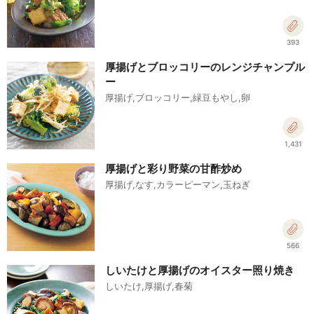
393
厚揚げとブロッコリーのレンジチャンプル
ー
厚揚げ,ブロッコリー,緑豆もやし,卵
1,431
厚揚げと彩り野菜の甘酢炒め
厚揚げ,なす,カラーピーマン,玉ねぎ
566
しいたけと厚揚げのオイスター照り焼き
しいたけ,厚揚げ,春菊