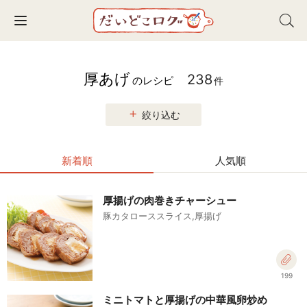
Toggle navigation
厚あげ
238
のレシピ
件
絞り込む
新着順
人気順
厚揚げの肉巻きチャーシュー
豚カタローススライス,厚揚げ
199
ミニトマトと厚揚げの中華風卵炒め