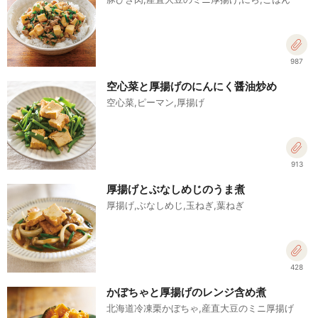
987
空心菜と厚揚げのにんにく醤油炒め
空心菜,ピーマン,厚揚げ
913
厚揚げとぶなしめじのうま煮
厚揚げ,ぶなしめじ,玉ねぎ,葉ねぎ
428
かぼちゃと厚揚げのレンジ含め煮
北海道冷凍栗かぼちゃ,産直大豆のミニ厚揚げ