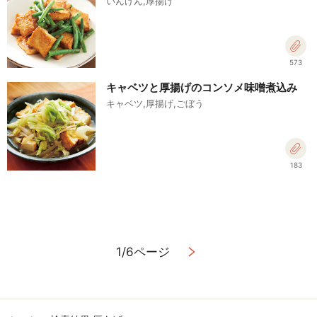
いんげん,厚揚げ
573
キャベツと厚揚げのコンソメ味噌煮込み
キャベツ,厚揚げ,ごぼう
183
1/6ページ