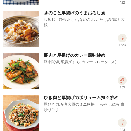
422
きのこと厚揚げのうまおろし煮
しめじ（ひらたけ）,なめこ,しいたけ,厚揚げ,大
根
1,855
豚肉と厚揚げのカレー風味炒め
豚小間切,厚揚げ,にら,カレーフレーク【A】
935
ひき肉と厚揚げのボリューム担々炒め
豚ひき肉,産直大豆のミニ厚揚げ,もやし,にら,白
炒りごま
443