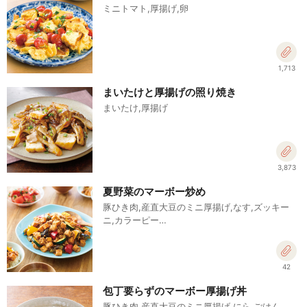
ミニトマト,厚揚げ,卵
1,713
まいたけと厚揚げの照り焼き
まいたけ,厚揚げ
3,873
夏野菜のマーボー炒め
豚ひき肉,産直大豆のミニ厚揚げ,なす,ズッキー
ニ,カラーピー…
42
包丁要らずのマーボー厚揚げ丼
豚ひき肉,産直大豆のミニ厚揚げ,にら,ごはん