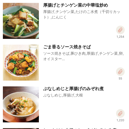
厚揚げとチンゲン菜の中華塩炒め
厚揚げ,チンゲン菜,たけのこ水煮（千切りカッ
ト）,にんにく
1,254
ごま香るソース焼きそば
ソース焼きそば,豚ひき肉,厚揚げ,チンゲン菜,卵,
オイスター…
55
ぶなしめじと厚揚げのみぞれ煮
ぶなしめじ,厚揚げ,大根
1,220