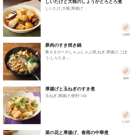
しいたけと大根のしょうがとろとろ煮
しいたけ,大根,厚揚げ
1,699
豚肉のすき焼き鍋
豚カタロースしゃぶしゃぶ用,ねぎ,厚揚げ,ごぼ
う,しらたき,…
689
厚揚げと玉ねぎのすき煮
玉ねぎ,厚揚げ,便利つゆ
1,707
菜の花と厚揚げ、春雨の中華煮