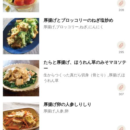
209
厚揚げとブロッコリーのねぎ塩炒め
厚揚げ,ブロッコリー,ねぎ,にんにく
295
たらと厚揚げ、ほうれん草のみそマヨソテ
ー
生からつくった真だら切身（骨とり）,厚揚げ,ほ
うれん草
307
厚揚げ卵の人参しりしり
厚揚げ,人参,卵