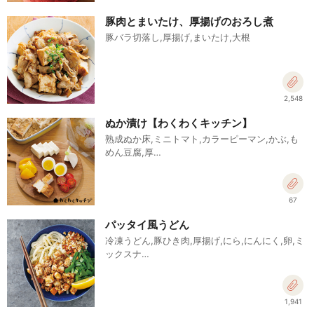
豚肉とまいたけ、厚揚げのおろし煮
豚バラ切落し,厚揚げ,まいたけ,大根
2,548
ぬか漬け【わくわくキッチン】
熟成ぬか床,ミニトマト,カラーピーマン,かぶ,も
めん豆腐,厚…
67
パッタイ風うどん
冷凍うどん,豚ひき肉,厚揚げ,にら,にんにく,卵,ミ
ックスナ…
1,941