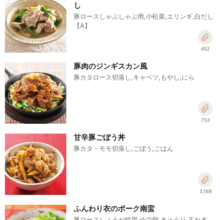
し
豚ロースしゃぶしゃぶ用,小松菜,エリンギ,白だし
【A】
452
豚肉のジンギスカン風
豚カタロース切落し,キャベツ,もやし,にら
753
甘辛豚ごぼう丼
豚カタ・モモ切落し,ごぼう,ごはん
3,169
ふんわり衣のポーク南蛮
豚ロースしょうが焼用,ゆで卵,きゅうり,玉ねぎ