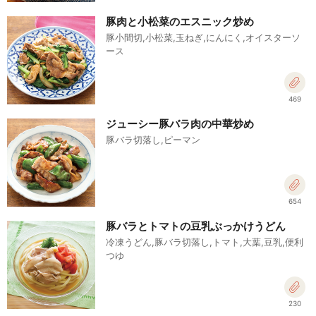
豚肉と小松菜のエスニック炒め
豚小間切,小松菜,玉ねぎ,にんにく,オイスターソ
ース
469
ジューシー豚バラ肉の中華炒め
豚バラ切落し,ピーマン
654
豚バラとトマトの豆乳ぶっかけうどん
冷凍うどん,豚バラ切落し,トマト,大葉,豆乳,便利
つゆ
230