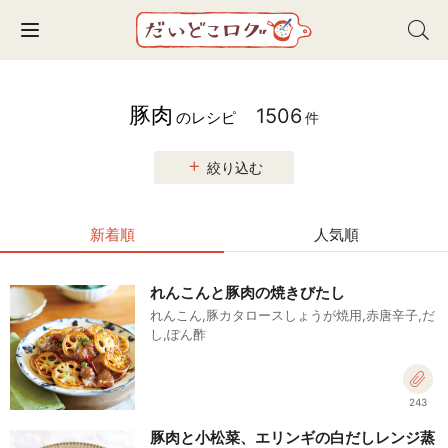
Toggle navigation
豚肉
1506
のレシピ
件
絞り込む
新着順
人気順
れんこんと豚肉の焼きびたし
れんこん,豚カタロースしょうが焼用,赤唐辛子,だ
し,ぽん酢
243
豚肉と小松菜、エリンギの白だしレンジ蒸