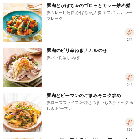
豚肉とかぼちゃのゴロッとカレー炒め煮
豚カレー用角切,かぼちゃ,人参,アスパラ,カレー
フレーク
277
豚肉のピリ辛ねぎナムルのせ
豚バラ切落し,ねぎ
347
豚肉とピーマンのごまみそコク炒め
豚ローススライス,冷凍さつまいもスティック,玉
ねぎ,ピーマン
865