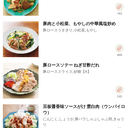
193
豚肉と小松菜、もやしの中華風塩炒め
豚ロースうすぎり,小松菜,もやし
499
豚ロースソテー ねぎ甘酢だれ
豚ローススライス,砂糖【A】
240
豆板醤香味ソースがけ 雲白肉（ウンパイロ
ウ）
にんにく,しょうが,豚バラしゃぶしゃぶ用,きゅう
り