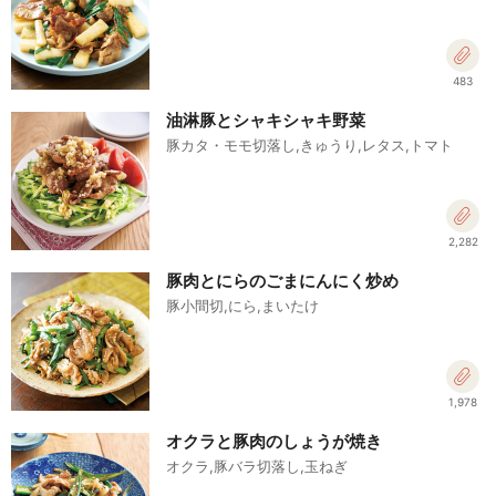
483
油淋豚とシャキシャキ野菜
豚カタ・モモ切落し,きゅうり,レタス,トマト
2,282
豚肉とにらのごまにんにく炒め
豚小間切,にら,まいたけ
1,978
オクラと豚肉のしょうが焼き
オクラ,豚バラ切落し,玉ねぎ