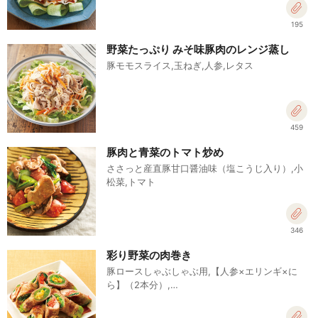
195
野菜たっぷり みそ味豚肉のレンジ蒸し
豚モモスライス,玉ねぎ,人参,レタス
459
豚肉と青菜のトマト炒め
ささっと産直豚甘口醤油味（塩こうじ入り）,小
松菜,トマト
346
彩り野菜の肉巻き
豚ロースしゃぶしゃぶ用,【人参×エリンギ×に
ら】（2本分）,…