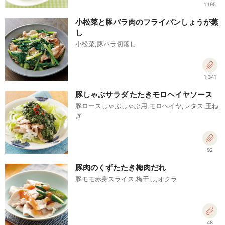
1,195
小松菜と豚バラ肉のフライパンしょうが蒸
し
小松菜,豚バラ切落し
1,341
豚しゃぶサラダ たたきモロヘイヤソース
豚ロースしゃぶしゃぶ用,モロヘイヤ,レタス,玉ね
ぎ
92
豚肉のくずたたき梅肉だれ
豚モモ赤身スライス,梅干し,オクラ
48