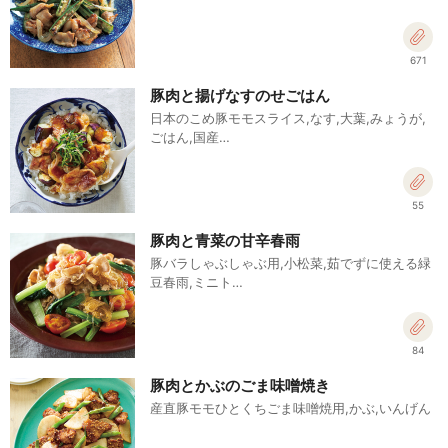
671
豚肉と揚げなすのせごはん
日本のこめ豚モモスライス,なす,大葉,みょうが,
ごはん,国産…
55
豚肉と青菜の甘辛春雨
豚バラしゃぶしゃぶ用,小松菜,茹でずに使える緑
豆春雨,ミニト…
84
豚肉とかぶのごま味噌焼き
産直豚モモひとくちごま味噌焼用,かぶ,いんげん