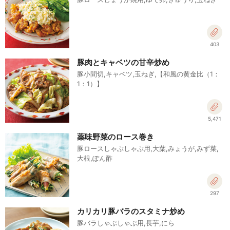
403
豚肉とキャベツの甘辛炒め
豚小間切,キャベツ,玉ねぎ,【和風の黄金比（1：
1：1）】
5,471
薬味野菜のロース巻き
豚ロースしゃぶしゃぶ用,大葉,みょうが,みず菜,
大根,ぽん酢
297
カリカリ豚バラのスタミナ炒め
豚バラしゃぶしゃぶ用,長芋,にら