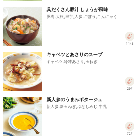
具だくさん豚汁 しょうが風味
豚肉,大根,里芋,人参,ごぼう,こんにゃく
1,148
キャベツとあさりのスープ
キャベツ,冷凍あさり,玉ねぎ
297
新人参のうまみポタージュ
新人参,新玉ねぎ,ぶなしめじ,牛乳
727