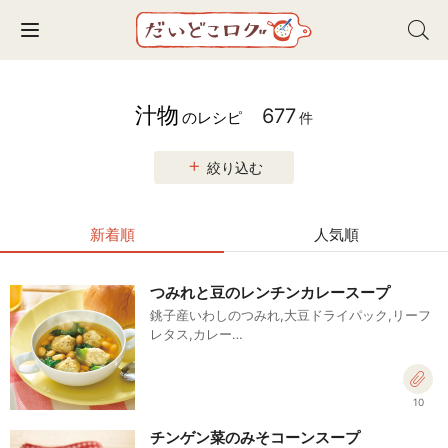
Toggle navigation
汁物
677
のレシピ
件
絞り込む
新着順
人気順
つみれと豆のレンチンカレースープ
銚子産いわしのつみれ,大豆ドライパック,リーフ
レタス,カレー…
10
チンゲン菜のみそコーンスープ