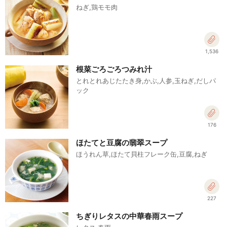
ねぎ,鶏モモ肉
1,536
根菜ごろごろつみれ汁
とれとれあじたたき身,かぶ,人参,玉ねぎ,だしパ
ック
176
ほたてと豆腐の翡翠スープ
ほうれん草,ほたて貝柱フレーク缶,豆腐,ねぎ
227
ちぎりレタスの中華春雨スープ