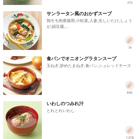
210
サンラータン風のおかずスープ
鶏モモ肉唐揚用,小松菜,人参,生しいたけ,しょう
が,絹豆腐,…
74
食パンでオニオングラタンスープ
玉ねぎ,炒めたまねぎ,食パン,シュレッドチーズ
645
いわしのつみれ汁
とれとれいわし
1,016