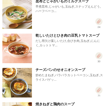
昆布とじゃがいものミルクスープ
早煮昆布,じゃがいも,玉ねぎ,スナップえんどう,
ハーフベーコ…
24
乾しいたけとひき肉の豆乳トマトスープ
だし用欠け葉しいたけ,合びき肉,玉ねぎ,にんに
く,カットトマ…
30
チーズパンのせオニオンスープ
炒めたまねぎ,パラパラカットベーコン,玉ねぎ,ス
ライスバゲッ…
71
焼きねぎと鶏肉のスープ