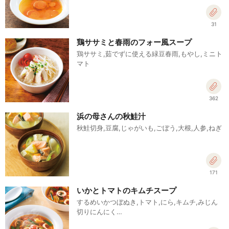
31
鶏ササミと春雨のフォー風スープ
鶏ササミ,茹でずに使える緑豆春雨,もやし,ミニト
マト
362
浜の母さんの秋鮭汁
秋鮭切身,豆腐,じゃがいも,ごぼう,大根,人参,ねぎ
171
いかとトマトのキムチスープ
するめいかつぼぬき,トマト,にら,キムチ,みじん
切りにんにく…