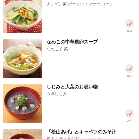
チンゲン菜,ポークウインナー,コーン
437
なめこの中華風卵スープ
なめこ,白菜
972
しじみと大葉のお吸い物
冷凍しじみ
259
『松山あげ』とキャベツのみそ汁
松山あげ（きざみ）,キャベツ