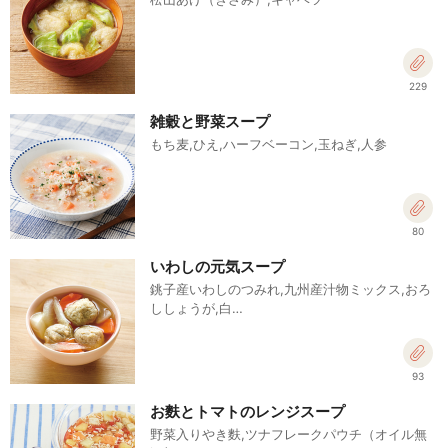
229
雑穀と野菜スープ
もち麦,ひえ,ハーフベーコン,玉ねぎ,人参
80
いわしの元気スープ
銚子産いわしのつみれ,九州産汁物ミックス,おろ
ししょうが,白…
93
お麩とトマトのレンジスープ
野菜入りやき麩,ツナフレークパウチ（オイル無