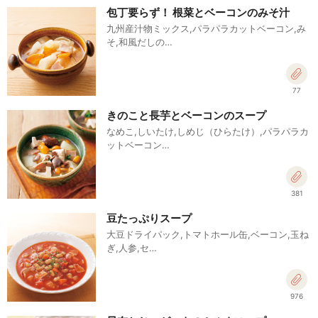
包丁要らず！ 根菜とベーコンのみそ汁
九州産汁物ミックス,パラパラカットベーコン,み
そ,和風だしの…
77
きのこと長芋とベーコンのスープ
なめこ,しいたけ,しめじ（ひらたけ）,パラパラカ
ットベーコン…
381
豆たっぷりスープ
大豆ドライパック,トマトホール缶,ベーコン,玉ね
ぎ,人参,セ…
976