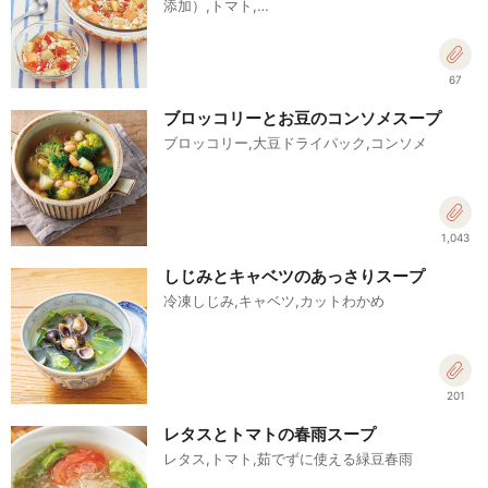
添加）,トマト,…
67
ブロッコリーとお豆のコンソメスープ
ブロッコリー,大豆ドライパック,コンソメ
1,043
しじみとキャベツのあっさりスープ
冷凍しじみ,キャベツ,カットわかめ
201
レタスとトマトの春雨スープ
レタス,トマト,茹でずに使える緑豆春雨