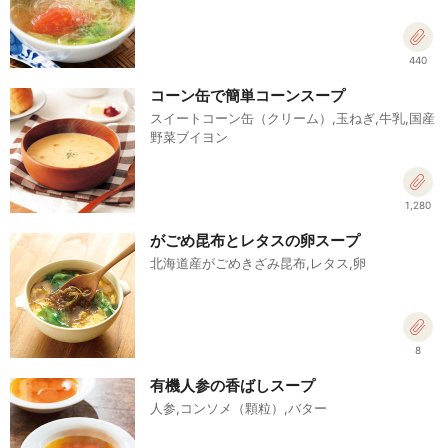
440
コーン缶で簡単コーンスープ
スイートコーン缶（クリーム）,玉ねぎ,牛乳,国産
野菜ブイヨン
1,280
がごめ昆布とレタスの卵スープ
北海道産がごめきざみ昆布,レタス,卵
8
有機人参の香ばしスープ
人参,コンソメ（顆粒）,バター