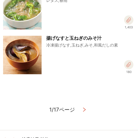
レタス,春雨
1,403
揚げなすと玉ねぎのみそ汁
冷凍揚げなす,玉ねぎ,みそ,和風だしの素
180
1/17ページ