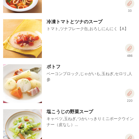
33
冷凍トマトとツナのスープ
トマト,ツナフレーク缶,おろしにんにく【A】
486
ポトフ
ベーコンブロック,じゃがいも,玉ねぎ,セロリ,人
参
220
塩こうじの野菜スープ
キャベツ,玉ねぎ,つかいっきりミニポークウイン
ナー（皮なし）…