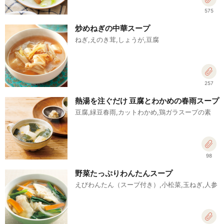
575
炒めねぎの中華スープ
ねぎ,えのき茸,しょうが,豆腐
257
熱湯を注ぐだけ 豆腐とわかめの春雨スープ
豆腐,緑豆春雨,カットわかめ,鶏ガラスープの素
98
野菜たっぷりわんたんスープ
えびわんたん（スープ付き）,小松菜,玉ねぎ,人参