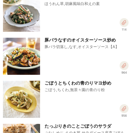
ほうれん草,胡麻風味白和えの素
114
豚バラなすのオイスターソース炒め
豚バラ切落し,なす,オイスターソース【A】
964
ごぼうとちくわの青のりマヨ炒め
ごぼう,ちくわ,無茶々園の青のり粉
956
たっぷりきのことごぼうのサラダ
ぶなしめじ,えのき茸,サラダベース産直ごぼう