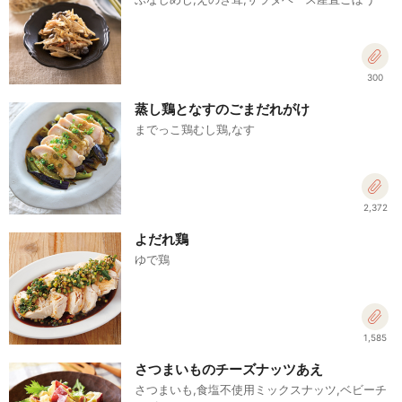
300
蒸し鶏となすのごまだれがけ
までっこ鶏むし鶏,なす
2,372
よだれ鶏
ゆで鶏
1,585
さつまいものチーズナッツあえ
さつまいも,食塩不使用ミックスナッツ,ベビーチ