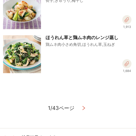
長芋,きゅうり,梅干し
1,913
ほうれん草と鶏ムネ肉のレンジ蒸し
鶏ムネ肉小さめ角切,ほうれん草,玉ねぎ
1,684
1/43ページ