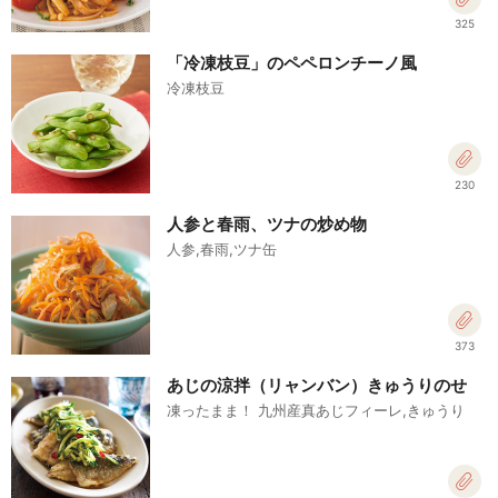
325
「冷凍枝豆」のペペロンチーノ風
冷凍枝豆
230
人参と春雨、ツナの炒め物
人参,春雨,ツナ缶
373
あじの涼拌（リャンバン）きゅうりのせ
凍ったまま！ 九州産真あじフィーレ,きゅうり