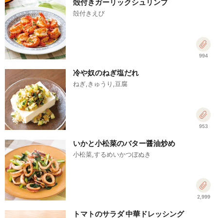
殻付きガーリックシュリンプ
殻付きえび
994
冷や奴のねぎ塩だれ
ねぎ,きゅうり,豆腐
953
いかと小松菜のバター醤油炒め
小松菜,するめいかつぼぬき
2,999
トマトのサラダ 中華ドレッシング