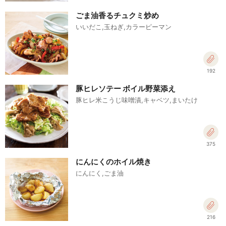
ごま油香るチュクミ炒め
いいだこ,玉ねぎ,カラーピーマン
192
豚ヒレソテー ボイル野菜添え
豚ヒレ米こうじ味噌漬,キャベツ,まいたけ
375
にんにくのホイル焼き
にんにく,ごま油
216