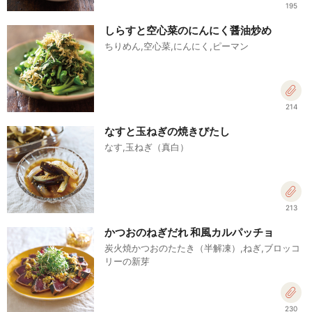
195
しらすと空心菜のにんにく醤油炒め
ちりめん,空心菜,にんにく,ピーマン
214
なすと玉ねぎの焼きびたし
なす,玉ねぎ（真白）
213
かつおのねぎだれ 和風カルパッチョ
炭火焼かつおのたたき（半解凍）,ねぎ,ブロッコ
リーの新芽
230