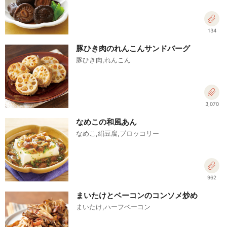
134
豚ひき肉のれんこんサンドバーグ
豚ひき肉,れんこん
3,070
なめこの和風あん
なめこ,絹豆腐,ブロッコリー
962
まいたけとベーコンのコンソメ炒め
まいたけ,ハーフベーコン