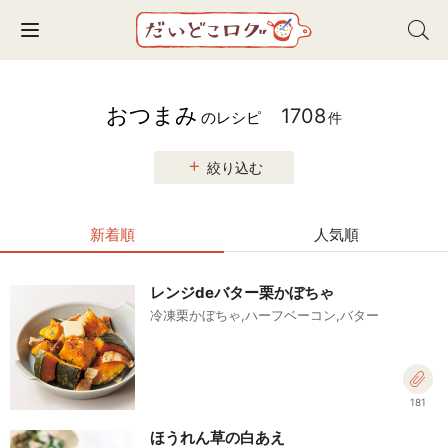
Toggle navigation
おつまみ
1708
のレシピ
件
絞り込む
新着順
人気順
レンジdeバター栗かぼちゃ
冷凍栗かぼちゃ,ハーフベーコン,バター
181
ほうれん草の白あえ