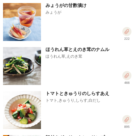
みょうがの甘酢漬け
みょうが
222
ほうれん草とえのき茸のナムル
ほうれん草,えのき茸
466
トマトときゅうりのしらすあえ
トマト,きゅうり,しらす,白だし
895