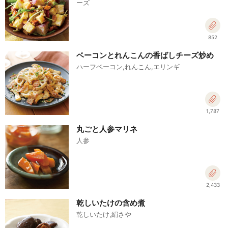
ーズ
852
ベーコンとれんこんの香ばしチーズ炒め
ハーフベーコン,れんこん,エリンギ
1,787
丸ごと人参マリネ
人参
2,433
乾しいたけの含め煮
乾しいたけ,絹さや