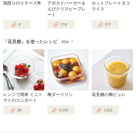
鶏照りのりチーズ丼
アボカドバーガー＆
ホットプレートタコ
えびクリスピープレ
ライス
ート
6
319
517
『花見糖』を使ったレシピ
20
件
レンジで簡単 ミニト
梅ダージリン
花見糖の梅ピュレ
マトのコンポート
89
4,550
1,262