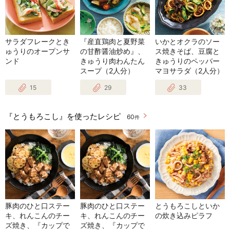
サラダフレークとき
『産直鶏肉と夏野菜
いかとオクラのソー
ゅうりのオープンサ
の甘酢醤油炒め』、
ス焼きそば、豆腐と
ンド
きゅうり肉わんたん
きゅうりのペッパー
スープ（2人分）
マヨサラダ（2人分）
15
29
33
『とうもろこし』を使ったレシピ
60
件
豚肉のひと口ステー
豚肉のひと口ステー
とうもろこしといか
キ、れんこんのチー
キ、れんこんのチー
の炊き込みピラフ
ズ焼き、『カップで
ズ焼き、『カップで