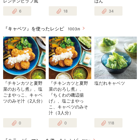
レンチンピラフ風
はん
6
18
34
『キャベツ』を使ったレシピ
1003
件
『チキンカツと夏野
『チキンカツと夏野
塩だれキャベツ
菜のおろし煮』、塩
菜のおろし煮』、
ごまやっこ、キャベ
『ちくわの磯辺揚
ツのみそ汁（2人分）
げ』、塩ごまやっ
こ、キャベツのみそ
汁（3人分）
0
0
118