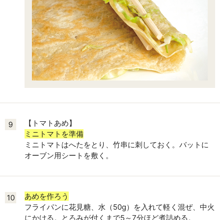
【トマトあめ】
9
ミニトマトを準備
ミニトマトはへたをとり、竹串に刺しておく。バットに
オーブン用シートを敷く。
あめを作ろう
10
フライパンに花見糖、水（50g）を入れて軽く混ぜ、中火
にかける。とろみが付くまで5～7分ほど煮詰める。