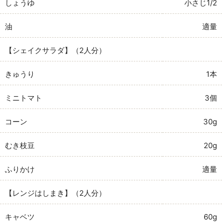
しょうゆ
小さじ1/2
油
適量
【シェイクサラダ】（2人分）
きゅうり
1本
ミニトマト
3個
コーン
30g
むき枝豆
20g
ふりかけ
適量
【レンジはしまき】（2人分）
キャベツ
60g