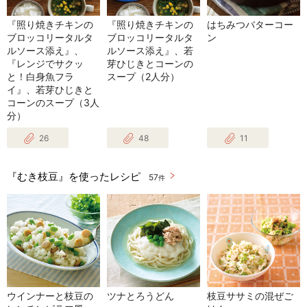
『照り焼きチキンの
『照り焼きチキンの
はちみつバターコー
ブロッコリータルタ
ブロッコリータルタ
ン
ルソース添え』、
ルソース添え』、若
『レンジでサクッ
芽ひじきとコーンの
と！白身魚フラ
スープ（2人分）
イ』、若芽ひじきと
コーンのスープ（3人
分）
26
48
11
『むき枝豆』を使ったレシピ
57
件
ウインナーと枝豆の
ツナとろうどん
枝豆ササミの混ぜご