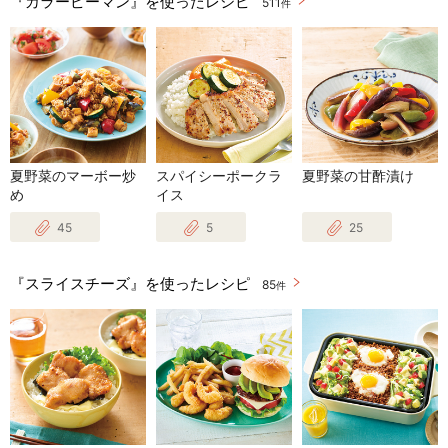
『カラーピーマン』を使ったレシピ
511
件
夏野菜のマーボー炒
スパイシーポークラ
夏野菜の甘酢漬け
め
イス
45
5
25
『スライスチーズ』を使ったレシピ
85
件