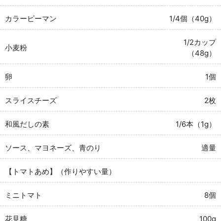
カラーピーマン
1/4個（40g）
1/2カップ
小麦粉
（48g）
卵
1個
スライスチーズ
2枚
和風だしの素
1/6本（1g）
ソース、マヨネーズ、青のり
適量
【トマトあめ】（作りやすい量）
ミニトマト
8個
花見糖
100g