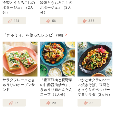
冷製とうもろこしの
冷製とうもろこしの
ポタージュ』（2人
ポタージュ』（3人
分）
分）
124
56
335
『きゅうり』を使ったレシピ
716
件
サラダフレークとき
『産直鶏肉と夏野菜
いかとオクラのソー
ゅうりのオープンサ
の甘酢醤油炒め』、
ス焼きそば、豆腐と
ンド
きゅうり肉わんたん
きゅうりのペッパー
スープ（2人分）
マヨサラダ（2人分）
15
29
33