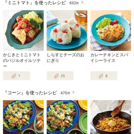
『ミニトマト』を使ったレシピ
632
件
かじきとミニトマト
しらすとチーズのお
カレーチキンとスパ
のバジルオイルソテ
にぎり
イシーライス
ー
1
25
8
『コーン』を使ったレシピ
470
件