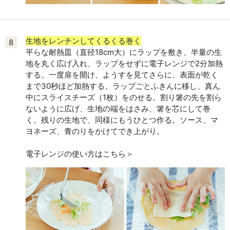
生地をレンチンしてくるくる巻く
8
平らな耐熱皿（直径18cm大）にラップを敷き、半量の生
地を丸く広げ入れ、ラップをせずに電子レンジで2分加熱
する。一度扉を開け、ようすを見てさらに、表面が乾く
まで30秒ほど加熱する。ラップごとふきんに移し、真ん
中にスライスチーズ（1枚）をのせる。割り箸の先を割ら
ないように広げ、生地の端をはさみ、箸を芯にして巻
く。残りの生地で、同様にもうひとつ作る。ソース、マ
ヨネーズ、青のりをかけてでき上がり。
電子レンジの使い方はこちら＞